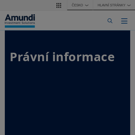
Přejít k hlavnímu obsahu
ČESKO
HLAVNÍ STRÁNKY
❯
❯
Togg
Právní informace