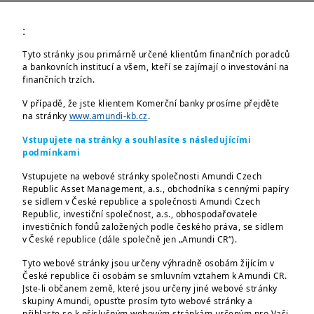
MiFID II/ZISIF
Pravidla pro obchodování s
:
investičními nástroji (MiFID II) a zákon
Tyto stránky jsou primárně určené klientům finančních poradců
o investičních společnostech a
a bankovních institucí a všem, kteří se zajímají o investování na
finančních trzích.
investičních fondech (ZISIF)
Politika provádění pokynů a 5
V případě, že jste klientem Komerční banky prosíme přejděte
na stránky
www.amundi-kb.cz
.
převodních míst
Vstupujete na stránky a souhlasíte s následujícími
Střet zájmů
podmínkami
SFDR
politika a předpisy
Vstupujete na webové stránky společnosti Amundi Czech
Zveřejňování informací souvisejících s
Republic Asset Management, a.s., obchodníka s cennými papíry
udržitelností v oblasti finančních
se sídlem v České republice a společnosti Amundi Czech
Republic, investiční společnost, a.s., obhospodařovatele
služeb - odpovědné investování a ESG
investičních fondů založených podle českého práva, se sídlem
CRS a FATCA
v České republice (dále společně jen „Amundi CR“).
CRS a FATCA - prověřovací, zjišťovací a
Tyto webové stránky jsou určeny výhradně osobám žijícím v
oznamovací povinnost o klientech
České republice či osobám se smluvním vztahem k Amundi CR.
Jste-li občanem země, které jsou určeny jiné webové stránky
(daňových nerezidentech a amerických
skupiny Amundi, opusťte prosím tyto webové stránky a
osobách) na finanční úřad
přihlaste se k příslušným webovým stránkám určeným pro Vaši