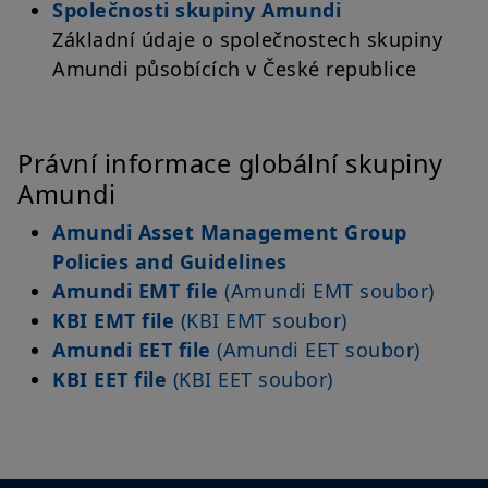
Společnosti skupiny Amundi
amerických právních předpisů. Jste-li „americkou osobou“,
nejste oprávněni na tyto webové stránky vstupovat.
Základní údaje o společnostech skupiny
Amundi působících v České republice
Váš přístup k těmto webovým stránkám se řídí platnými
českými právními předpisy a podmínkami přístupu k těmto
webovým stránkám, které naleznete v
Právním upozornění
.
Vstupem na naše webové stránky potvrzujete, že jste se s
těmito podmínkami přístupu seznámili a že s nimi souhlasíte.
Právní informace globální skupiny
Amundi
Amundi Asset Management Group
Policies and Guidelines
Amundi EMT file
(Amundi EMT soubor)
KBI EMT file
(KBI EMT soubor)
Amundi EET file
(Amundi EET soubor)
KBI EET file
(KBI EET soubor)