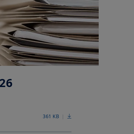
26
361 KB
|