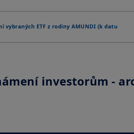
seznámili a že s nimi souhlasíte.
í vybraných ETF z rodiny AMUNDI (k datu
ámení investorům - ar