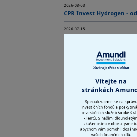
2026-08-03
CPR Invest Hydrogen - od
2026-07-15
CPR Invest - aktualizace
3.8.2026
2026-07-06
AMUNDI STOXX EUROPE DE
Vítejte na
2026-06-11
stránkách Amund
AF Global Equity CZK - 1.
Specializujeme se na správ
investičních fondů a poskytov
investičních služeb široké šká
Zobrazit více
klientů. S našimi dlouholetým
zkušenostmi v oboru, jsme tu
abychom vám pomohli dosáhn
vašich finančních cílů.