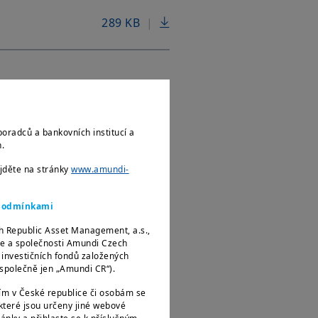
289 KB
|
338 KB
|
poradců a bankovních institucí a
ch.
172 KB
|
ejděte na stránky
www.amundi-
706 KB
|
i podmínkami
h Republic Asset Management, a.s.,
ce a společnosti Amundi Czech
e investičních fondů založených
e společně jen „Amundi CR“).
ím v České republice či osobám se
teré jsou určeny jiné webové