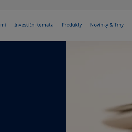
emi
Investiční témata
Produkty
Novinky & Trhy
m