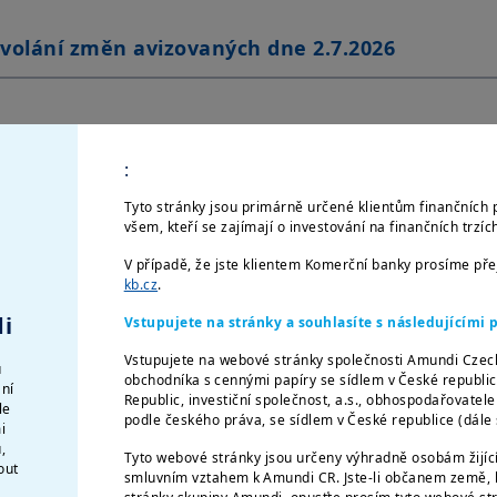
volání změn avizovaných dne 2.7.2026
, včetně změny názvu, vybraných fondů od
:
Tyto stránky jsou primárně určené klientům finančních 
všem, kteří se zajímají o investování na finančních trzí
FENSE: Změna údajů (TRS a Security Lending)
V případě, že jste klientem Komerční banky prosíme př
kb.cz
.
i
Vstupujete na stránky a souhlasíte s následujícím
6.2026 - DISCLAIMER
Vstupujete na webové stránky společnosti Amundi Czec
u
obchodníka s cennými papíry se sídlem v České republi
ání
Republic, investiční společnost, a.s., obhospodařovatel
le
podle českého práva, se sídlem v České republice (dál
i
,
Tyto webové stránky jsou určeny výhradně osobám žijíc
out
smluvním vztahem k Amundi CR. Jste-li občanem země, k