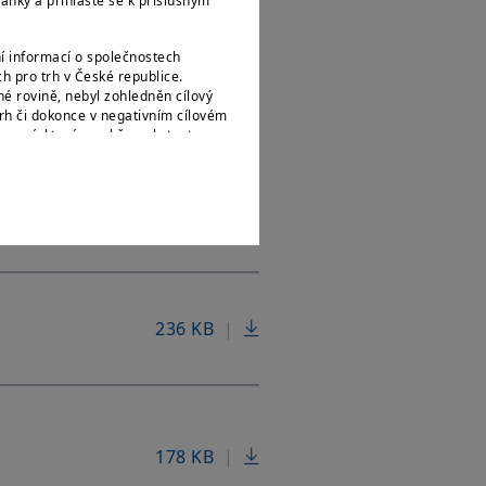
25
ánky a přihlaste se k příslušným
í informací o společnostech
 pro trh v České republice.
é rovině, nebyl zohledněn cílový
rh či dokonce v negativním cílovém
142 KB
|
ormací, které o sobě poskytnete
stupem času měnit a Amundi CR je
246 KB
|
 státním příslušníkům či občanům
ak, jak jsou definovány v „nařízení
le amerického zákona o cenných
236 KB
|
zejména na všechny fyzické osoby
nerství nebo obchodní společnost
dpisů. Jste-li „americkou osobou“,
 českými právními předpisy a
178 KB
|
 naleznete v
Právním upozornění
.
e s těmito podmínkami přístupu