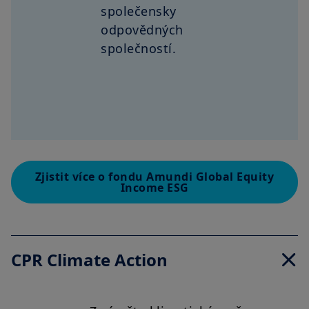
společensky
odpovědných
společností.
Zjistit více o fondu Amundi Global Equity
Income ESG
CPR Climate Action