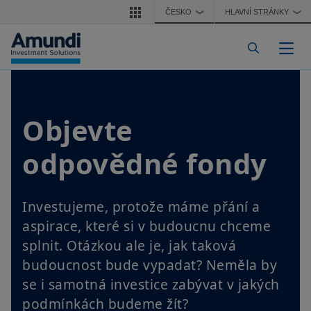
Přejít k hlavnímu obsahu
ČESKO
HLAVNÍ STRÁNKY
❯
❯
Togg
Objevte
odpovědné fondy
Investujeme, protože máme přání a
aspirace, které si v budoucnu chceme
splnit. Otázkou ale je, jak taková
budoucnost bude vypadat? Neměla by
se i samotná investice zabývat v jakých
podmínkách budeme žít?