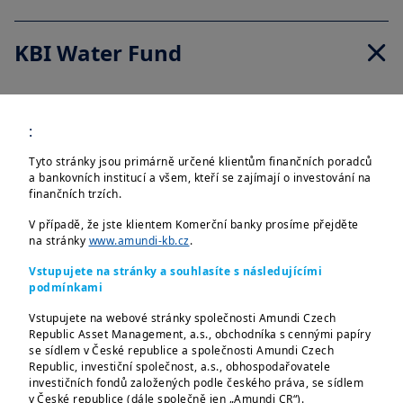
KBI Water Fund
:
Tyto stránky jsou primárně určené klientům finančních poradců
Akciový fond vám nabízí
a bankovních institucí a všem, kteří se zajímají o investování na
možnost investovat do
finančních trzích.
akcií společností ze
V případě, že jste klientem Komerční banky prosíme přejděte
sektorů vodního
na stránky
www.amundi-kb.cz
.
hospodářství –
Vstupujete na stránky a souhlasíte s následujícími
infrastruktury, služeb a
podmínkami
technologií.
Vstupujete na webové stránky společnosti Amundi Czech
Společnostech, které
Republic Asset Management, a.s., obchodníka s cennými papíry
se sídlem v České republice a společnosti Amundi Czech
řeší problémy s
Republic, investiční společnost, a.s., obhospodařovatele
dodávkami,
investičních fondů založených podle českého práva, se sídlem
v České republice (dále společně jen „Amundi CR“).