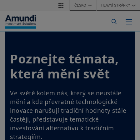
Přejít k hlavnímu obsahu
ČESKO
HLAVNÍ STRÁNKY
❯
❯
Togg
Poznejte témata,
která mění svět
Ve světě kolem nás, který se neustále
mění a kde převratné technologické
inovace narušují tradiční hodnoty stále
častěji, představuje tematické
investování alternativu k tradičním
strategiím.