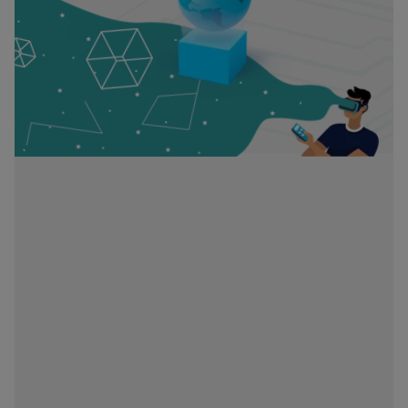
S“ (Regulation S) Komise pro cenné papíry a burzy podle
amerického zákona o cenných papírech (Securities Act) z roku
1933, což se vztahuje zejména na všechny fyzické osoby žijící
ve Spojených státech amerických a jakékoliv partnerství nebo
obchodní společnost založenou nebo zapsanou podle
amerických právních předpisů. Jste-li „americkou osobou“,
nejste oprávněni na tyto webové stránky vstupovat.
Váš přístup k těmto webovým stránkám se řídí platnými
českými právními předpisy a podmínkami přístupu k těmto
webovým stránkám, které naleznete v
Právním upozornění
.
Vstupem na naše webové stránky potvrzujete, že jste se s
těmito podmínkami přístupu seznámili a že s nimi souhlasíte.