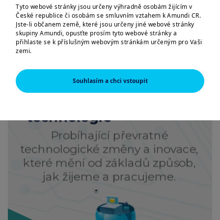
Megatrend č. 3 -
Tyto webové stránky jsou určeny výhradně osobám žijícím v
České republice či osobám se smluvním vztahem k Amundi CR.
Převratné
Jste-li občanem země, které jsou určeny jiné webové stránky
skupiny Amundi, opusťte prosím tyto webové stránky a
přihlaste se k příslušným webovým stránkám určeným pro Vaši
technologie
zemi.
Tyto webové stránky jsou určeny výhradně k poskytování
informací o společnostech Amundi CR a skupině Amundi a o
Souhlasím a chci vstoupit
produktech schválených pro trh v České republice. Informace o
produktech jsou poskytovány pouze v obecné rovině, nebyl
zohledněn cílový trh; můžete se pro daný produkt nacházet
mimo cílový trh či dokonce v negativním cílovém trhu. Cílový trh
může být vyhodnocen až na základě informací, které o sobě
poskytnete distributorovi daného produktu.
Informace zde uvedené nemusí být úplné, mohou se postupem
času měnit a Amundi CR je může bez upozornění kdykoliv
aktualizovat.
AMERICKÉ OSOBY
Informace obsažené na těchto stránkách nejsou určeny
státním příslušníkům či občanům Spojených států amerických,
resp. „americkým osobám“ tak, jak jsou definovány v „nařízení