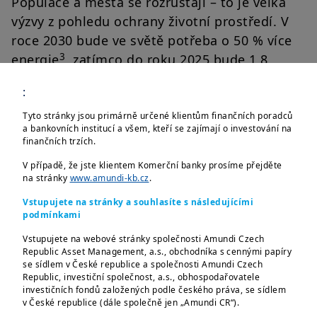
Populace a města se rozrůstají – to je velká
výzvy z pohledu ochrany životní prostředí. V
roce 2030 bude ve světě potřeba o 50 % více
3
energie
, zatímco do roku 2025 bude 1,8
miliardy lidí žít v regionech s akutním
:
3
nedostatkem vody.
Výzvy jsou rozmanité a
otevírají příležitosti pro společnosti, které
Tyto stránky jsou primárně určené klientům finančních poradců
a bankovních institucí a všem, kteří se zajímají o investování na
dnes vyvíjejí řešení pro ekologické problémy
finančních trzích.
6
zítřka.
V případě, že jste klientem Komerční banky prosíme přejděte
na stránky
www.amundi-kb.cz
.
Firmy z toho těží například v následujících
oblastech:
Vstupujete na stránky a souhlasíte s následujícími
podmínkami
Obnovitelná energie
Vstupujete na webové stránky společnosti Amundi Czech
Zásobování vodou a technologie
Republic Asset Management, a.s., obchodníka s cennými papíry
Udržitelné zemědělství
se sídlem v České republice a společnosti Amundi Czech
Republic, investiční společnost, a.s., obhospodařovatele
investičních fondů založených podle českého práva, se sídlem
v České republice (dále společně jen „Amundi CR“).