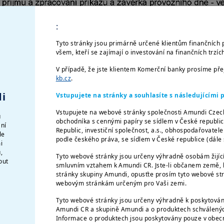
:
Tyto stránky jsou primárně určené klientům finančních 
všem, kteří se zajímají o investování na finančních trzí
V případě, že jste klientem Komerční banky prosíme př
kb.cz
.
i
Vstupujete na stránky a souhlasíte s následujícím
Vstupujete na webové stránky společnosti Amundi Czec
u
obchodníka s cennými papíry se sídlem v České republi
ání
Republic, investiční společnost, a.s., obhospodařovatel
le
podle českého práva, se sídlem v České republice (dál
i
,
Tyto webové stránky jsou určeny výhradně osobám žijíc
out
smluvním vztahem k Amundi CR. Jste-li občanem země, k
stránky skupiny Amundi, opusťte prosím tyto webové str
webovým stránkám určeným pro Vaši zemi.
Tyto webové stránky jsou určeny výhradně k poskytován
Amundi CR a skupině Amundi a o produktech schválených
Informace o produktech jsou poskytovány pouze v obecn