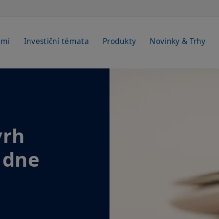
emi
Investiční témata
Produkty
Novinky & Trhy
vrh
 dne