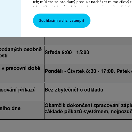
trh; můžete se pro daný produkt nacházet mimo cílový t
trhu. Cílový trh může být vyhodnocen až na základě inf
distributorovi daného produktu.
Souhlasím a chci vstoupit
Informace zde uvedené nemusí být úplné, mohou se po
může bez upozornění kdykoliv aktualizovat.
AMERICKÉ OSOBY
Informace obsažené na těchto stránkách nejsou určeny
Spojených států amerických, resp. „americkým osobám“ t
S“ (Regulation S) Komise pro cenné papíry a burzy pod
papírech (Securities Act) z roku 1933, což se vztahuje 
žijící ve Spojených státech amerických a jakékoliv part
založenou nebo zapsanou podle amerických právních pře
nejste oprávněni na tyto webové stránky vstupovat.
Váš přístup k těmto webovým stránkám se řídí platnými
podmínkami přístupu k těmto webovým stránkám, které
Vstupem na naše webové stránky potvrzujete, že jste s
seznámili a že s nimi souhlasíte.