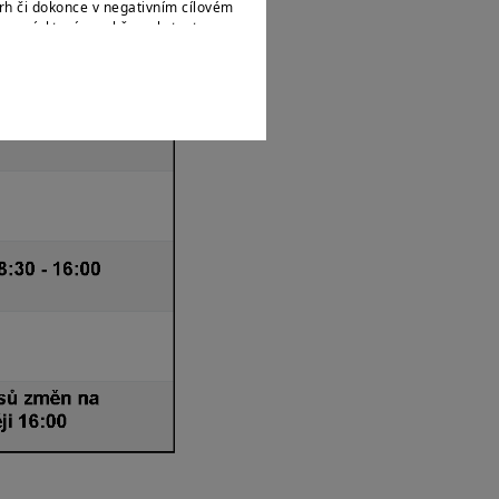
rh či dokonce v negativním cílovém
ormací, které o sobě poskytnete
stupem času měnit a Amundi CR je
 státním příslušníkům či občanům
ak, jak jsou definovány v „nařízení
le amerického zákona o cenných
zejména na všechny fyzické osoby
nerství nebo obchodní společnost
dpisů. Jste-li „americkou osobou“,
 českými právními předpisy a
 naleznete v
Právním upozornění
.
e s těmito podmínkami přístupu