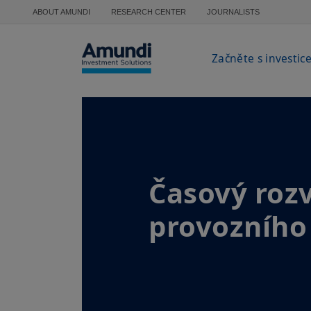
Přejít k hlavnímu obsahu
ABOUT AMUNDI
RESEARCH CENTER
JOURNALISTS
Začněte s investic
Časový roz
provozního