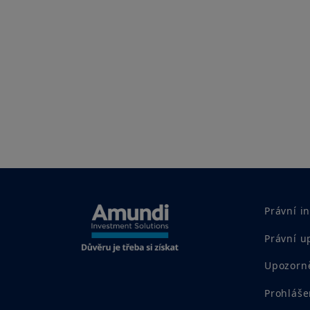
Právní i
Právní u
Upozorně
Prohláše