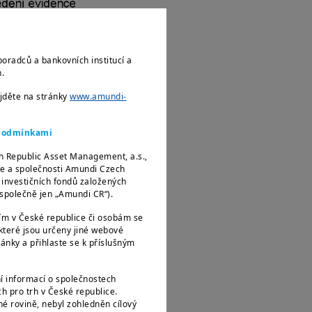
poradců a bankovních institucí a
ch.
ejděte na stránky
www.amundi-
i podmínkami
h Republic Asset Management, a.s.,
ce a společnosti Amundi Czech
e investičních fondů založených
e společně jen „Amundi CR“).
ím v České republice či osobám se
teré jsou určeny jiné webové
ánky a přihlaste se k příslušným
í informací o společnostech
 pro trh v České republice.
é rovině, nebyl zohledněn cílový