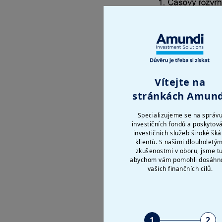
Vítejte na
stránkách Amund
Specializujeme se na správ
investičních fondů a poskytov
investičních služeb široké šká
klientů. S našimi dlouholetým
zkušenostmi v oboru, jsme tu
abychom vám pomohli dosáhn
vašich finančních cílů.
1
2