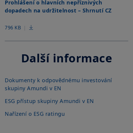
Prohlášení o hlavních nepříznivých
obchodní společnost založenou nebo zapsanou podle
amerických právních předpisů. Jste-li „americkou osobou“,
dopadech na udržitelnost – Shrnutí CZ
nejste oprávněni na tyto webové stránky vstupovat.
Váš přístup k těmto webovým stránkám se řídí platnými
796 KB
|
českými právními předpisy a podmínkami přístupu k těmto
webovým stránkám, které naleznete v
Právním upozornění
.
Vstupem na naše webové stránky potvrzujete, že jste se s
těmito podmínkami přístupu seznámili a že s nimi souhlasíte.
Další informace
Dokumenty k odpovědnému investování
skupiny Amundi v EN
ESG přístup skupiny Amundi v EN
Nařízení o ESG ratingu