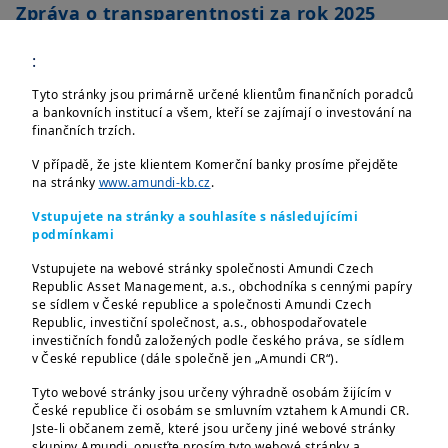
Zpráva o transparentnosti za rok 2025
:
1.1 MB
|
Tyto stránky jsou primárně určené klientům finančních poradců
a bankovních institucí a všem, kteří se zajímají o investování na
finančních trzích.
2025-05-11
V případě, že jste klientem Komerční banky prosíme přejděte
na stránky
www.amundi-kb.cz
.
Politika odpovědného investování Amundi
(EN)
Vstupujete na stránky a souhlasíte s následujícími
podmínkami
Vstupujete na webové stránky společnosti Amundi Czech
7 MB
|
Republic Asset Management, a.s., obchodníka s cennými papíry
se sídlem v České republice a společnosti Amundi Czech
Republic, investiční společnost, a.s., obhospodařovatele
investičních fondů založených podle českého práva, se sídlem
Prohlášení
v České republice (dále společně jen „Amundi CR“).
Tyto webové stránky jsou určeny výhradně osobám žijícím v
České republice či osobám se smluvním vztahem k Amundi CR.
Jste-li občanem země, které jsou určeny jiné webové stránky
skupiny Amundi, opusťte prosím tyto webové stránky a