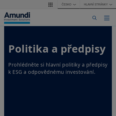
Přejít k hlavnímu obsahu
ČESKO
HLAVNÍ STRÁNKY
❯
❯
Togg
Politika a předpisy
Prohlédněte si hlavní politiky a předpisy
k ESG a odpovědnému investování.