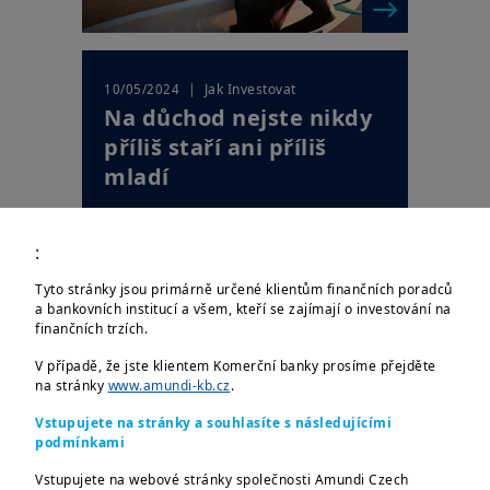
| Jak Investovat
10/05/2024
Na důchod nejste nikdy
příliš staří ani příliš
mladí
:
Tyto stránky jsou primárně určené klientům finančních poradců
a bankovních institucí a všem, kteří se zajímají o investování na
finančních trzích.
V případě, že jste klientem Komerční banky prosíme přejděte
na stránky
www.amundi-kb.cz
.
Vstupujete na stránky a souhlasíte s následujícími
| Jak Investovat
10/05/2024
podmínkami
Investovat na vyšší
Vstupujete na webové stránky společnosti Amundi Czech