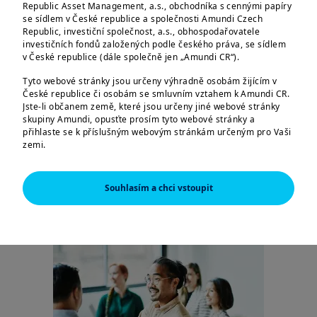
důchod můžete v
Republic Asset Management, a.s., obchodníka s cennými papíry
jakémkoliv věku
se sídlem v České republice a společnosti Amundi Czech
Republic, investiční společnost, a.s., obhospodařovatele
investičních fondů založených podle českého práva, se sídlem
v České republice (dále společně jen „Amundi CR“).
Tyto webové stránky jsou určeny výhradně osobám žijícím v
České republice či osobám se smluvním vztahem k Amundi CR.
Jste-li občanem země, které jsou určeny jiné webové stránky
skupiny Amundi, opusťte prosím tyto webové stránky a
přihlaste se k příslušným webovým stránkám určeným pro Vaši
zemi.
Tyto webové stránky jsou určeny výhradně k poskytování
informací o společnostech Amundi CR a skupině Amundi a o
| Jak Investovat
10/05/2024
Souhlasím a chci vstoupit
produktech schválených pro trh v České republice. Informace o
Měl bych své peníze
produktech jsou poskytovány pouze v obecné rovině, nebyl
zohledněn cílový trh; můžete se pro daný produkt nacházet
spořit nebo investovat?
mimo cílový trh či dokonce v negativním cílovém trhu. Cílový trh
může být vyhodnocen až na základě informací, které o sobě
poskytnete distributorovi daného produktu.
Informace zde uvedené nemusí být úplné, mohou se postupem
času měnit a Amundi CR je může bez upozornění kdykoliv
aktualizovat.