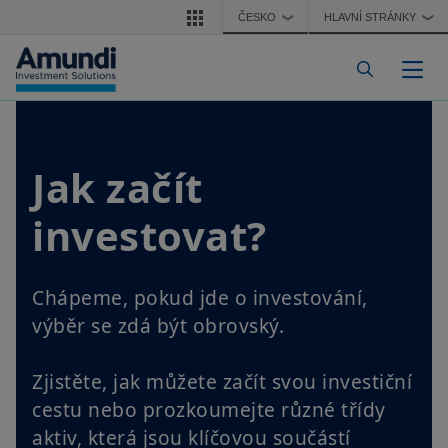
Přejít k hlavnímu obsahu
ČESKO
HLAVNÍ STRÁNKY
❯
❯
Togg
Jak začít
investovat?
Chápeme, pokud jde o investování,
výběr se zdá být obrovský.
Zjistěte, jak můžete začít svou investiční
cestu nebo prozkoumejte různé třídy
aktiv, která jsou klíčovou součástí