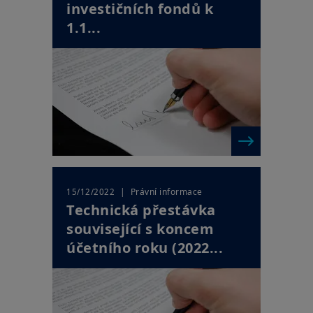
investičních fondů k
1.1...
| Právní informace
15/12/2022
Technická přestávka
související s koncem
účetního roku (2022...