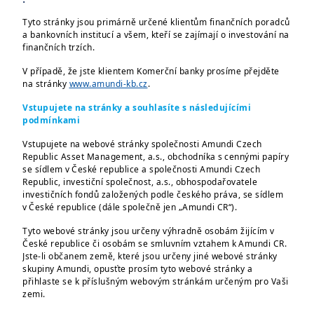
| Právní informace
24/04/2023
Tyto stránky jsou primárně určené klientům finančních poradců
Změna SFDR 8 na SFDR 6
a bankovních institucí a všem, kteří se zajímají o investování na
u fondu ACR Sporokonto
finančních trzích.
V případě, že jste klientem Komerční banky prosíme přejděte
na stránky
www.amundi-kb.cz
.
Vstupujete na stránky a souhlasíte s následujícími
podmínkami
Vstupujete na webové stránky společnosti Amundi Czech
Republic Asset Management, a.s., obchodníka s cennými papíry
se sídlem v České republice a společnosti Amundi Czech
Republic, investiční společnost, a.s., obhospodařovatele
investičních fondů založených podle českého práva, se sídlem
v České republice (dále společně jen „Amundi CR“).
| Právní informace
14/04/2023
Změny týkající se fondu
Tyto webové stránky jsou určeny výhradně osobám žijícím v
České republice či osobám se smluvním vztahem k Amundi CR.
Amundi Funds Emerging
Jste-li občanem země, které jsou určeny jiné webové stránky
Europe and Med...
skupiny Amundi, opusťte prosím tyto webové stránky a
přihlaste se k příslušným webovým stránkám určeným pro Vaši
zemi.