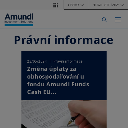
Přejít k hlavnímu obsahu
ČESKO
HLAVNÍ STRÁNKY
❯
❯
Togg
Právní informace
| Právní informace
23/05/2024
Změna úplaty za
obhospodařování u
fondu Amundi Funds
Cash EU...