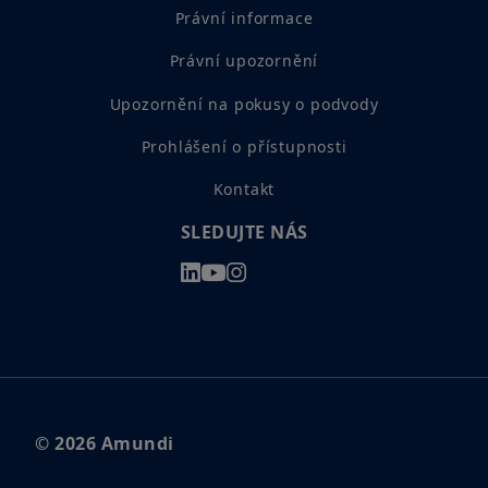
českými právními předpisy a podmínkami přístupu k těmto
Právní informace
webovým stránkám, které naleznete v
Právním upozornění
.
Vstupem na naše webové stránky potvrzujete, že jste se s
Právní upozornění
těmito podmínkami přístupu seznámili a že s nimi souhlasíte.
Upozornění na pokusy o podvody
Prohlášení o přístupnosti
Kontakt
SLEDUJTE NÁS
© 2026 Amundi