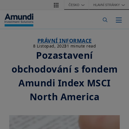
Přejít k hlavnímu obsahu
ČESKO
HLAVNÍ STRÁNKY
❯
❯
Togg
PRÁVNÍ INFORMACE
8 Listopad, 2023
1 minute read
Pozastavení
obchodování s fondem
Amundi Index MSCI
North America