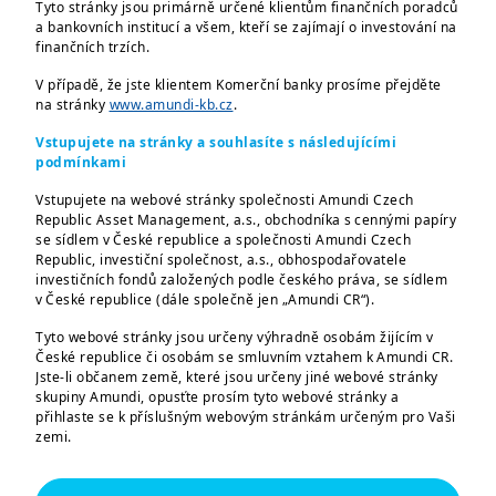
Tyto stránky jsou primárně určené klientům finančních poradců
a bankovních institucí a všem, kteří se zajímají o investování na
finančních trzích.
Vážení investoři,
V případě, že jste klientem Komerční banky prosíme přejděte
na stránky
www.amundi-kb.cz
.
dovolujeme si upozornit, že společnost
Vstupujete na stránky a souhlasíte s následujícími
Amundi Index Solutions rozhodla
podmínkami
o
pozastavení obchodování fondu
Vstupujete na webové stránky společnosti Amundi Czech
AMUNDI INDEX MSCI NORTH AMERICA
Republic Asset Management, a.s., obchodníka s cennými papíry
ESG BROAD CTB v období od 6.11.2023 do
se sídlem v České republice a společnosti Amundi Czech
Republic, investiční společnost, a.s., obhospodařovatele
10.11.2023
. Důvodem je konsolidace
investičních fondů založených podle českého práva, se sídlem
nabídky ETF tříd indexových fondů do
v České republice (dále společně jen „Amundi CR“).
Irska. Více
zde
.
Tyto webové stránky jsou určeny výhradně osobám žijícím v
České republice či osobám se smluvním vztahem k Amundi CR.
Všechny pokyny k nákupu, výměně či
Jste-li občanem země, které jsou určeny jiné webové stránky
skupiny Amundi, opusťte prosím tyto webové stránky a
zpětnému odkupu tříd výše uvedeného
přihlaste se k příslušným webovým stránkám určeným pro Vaši
fondu přijaté v tomto období budou
zemi.
zpracovány po 13.11.2023.
Tyto webové stránky jsou určeny výhradně k poskytování
informací o společnostech Amundi CR a skupině Amundi a o