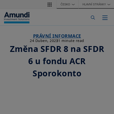
Přejít k hlavnímu obsahu
ČESKO
HLAVNÍ STRÁNKY
❯
❯
Togg
PRÁVNÍ INFORMACE
24 Duben, 2023
1 minute read
Změna SFDR 8 na SFDR
6 u fondu ACR
Sporokonto