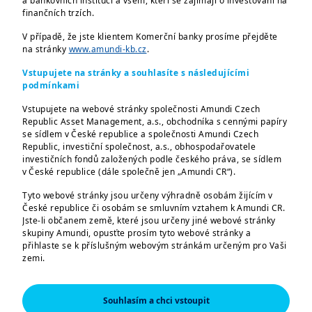
a bankovních institucí a všem, kteří se zajímají o investování na
Vážení investoři,
finančních trzích.
V případě, že jste klientem Komerční banky prosíme přejděte
dovolujeme si informovat o
úpravách
na stránky
www.amundi-kb.cz
.
Statutů a Sdělení klíčových informací
Vstupujete na stránky a souhlasíte s následujícími
tuzemských Amundi investičních fondů
podmínkami
schválených představenstvem
Vstupujete na webové stránky společnosti Amundi Czech
Společnosti dne 19. 04. 2023:
Republic Asset Management, a.s., obchodníka s cennými papíry
se sídlem v České republice a společnosti Amundi Czech
Amundi CR Sporokonto.
Republic, investiční společnost, a.s., obhospodařovatele
investičních fondů založených podle českého práva, se sídlem
v České republice (dále společně jen „Amundi CR“).
V rámci navrhovaných úprav dochází
k
reklasifikaci z článku 8 na článek 6
dle
Tyto webové stránky jsou určeny výhradně osobám žijícím v
České republice či osobám se smluvním vztahem k Amundi CR.
Nařízení Evropského Parlamentu a Rady
Jste-li občanem země, které jsou určeny jiné webové stránky
(EU) 2019/2088 ze dne 27. listopadu 2019 o
skupiny Amundi, opusťte prosím tyto webové stránky a
přihlaste se k příslušným webovým stránkám určeným pro Vaši
zveřejňování informací souvisejících s
zemi.
udržitelností v odvětví finančních služeb,
Tyto webové stránky jsou určeny výhradně k poskytování
ve znění pozdějších předpisů či jiných jeho
informací o společnostech Amundi CR a skupině Amundi a o
Souhlasím a chci vstoupit
doplnění nebo úprav. Změna byla přijata
produktech schválených pro trh v České republice. Informace o