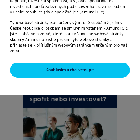
příliš staří ani příliš
Republic, investiční společnost, a.s., obhospodařovatele
investičních fondů založených podle českého práva, se sídlem
mladí
v České republice (dále společně jen „Amundi CR“).
Tyto webové stránky jsou určeny výhradně osobám žijícím v
České republice či osobám se smluvním vztahem k Amundi CR.
Jste-li občanem země, které jsou určeny jiné webové stránky
skupiny Amundi, opusťte prosím tyto webové stránky a
přihlaste se k příslušným webovým stránkám určeným pro Vaši
zemi.
Tyto webové stránky jsou určeny výhradně k poskytování
informací o společnostech Amundi CR a skupině Amundi a o
Souhlasím a chci vstoupit
produktech schválených pro trh v České republice. Informace o
produktech jsou poskytovány pouze v obecné rovině, nebyl
| Jak Investovat
10/05/2024
zohledněn cílový trh; můžete se pro daný produkt nacházet
Měl bych své peníze
mimo cílový trh či dokonce v negativním cílovém trhu. Cílový trh
může být vyhodnocen až na základě informací, které o sobě
spořit nebo investovat?
poskytnete distributorovi daného produktu.
Informace zde uvedené nemusí být úplné, mohou se postupem
času měnit a Amundi CR je může bez upozornění kdykoliv
aktualizovat.
AMERICKÉ OSOBY