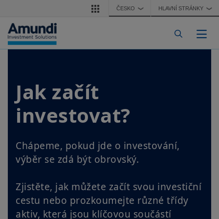
Přejít k hlavnímu obsahu
ČESKO
HLAVNÍ STRÁNKY
❯
❯
Togg
Jak začít
investovat?
Chápeme, pokud jde o investování,
výběr se zdá být obrovský.
Zjistěte, jak můžete začít svou investiční
cestu nebo prozkoumejte různé třídy
aktiv, která jsou klíčovou součástí