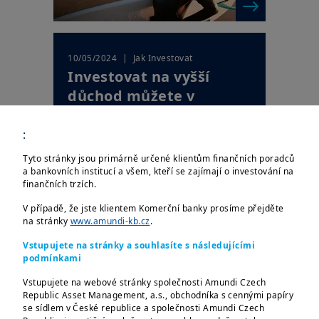
| Jak Investovat
10/05/2024
Investovat na vyšší
důchod můžete v
jakémkoliv věku
:
Tyto stránky jsou primárně určené klientům finančních poradců
a bankovních institucí a všem, kteří se zajímají o investování na
finančních trzích.
V případě, že jste klientem Komerční banky prosíme přejděte
na stránky
www.amundi-kb.cz
.
Vstupujete na stránky a souhlasíte s následujícími
podmínkami
Vstupujete na webové stránky společnosti Amundi Czech
| Jak Investovat
10/05/2024
Republic Asset Management, a.s., obchodníka s cennými papíry
Na důchod nejste nikdy
se sídlem v České republice a společnosti Amundi Czech