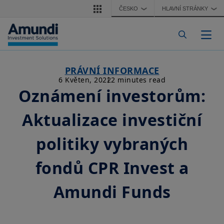
Přejít k hlavnímu obsahu
ČESKO
HLAVNÍ STRÁNKY
❯
❯
Togg
PRÁVNÍ INFORMACE
6 Květen, 2022
2 minutes read
Oznámení investorům:
Aktualizace investiční
politiky vybraných
fondů CPR Invest a
Amundi Funds