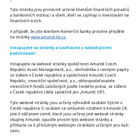
Tyto stránky jsou primárně určené klientům finančních poradců
a bankovních institucí a všem, kteří se zajímají o investování na
finančních trzích.
V případě, že jste klientem Komerční banky prosíme přejděte
Vážení investoři,
na stránky
www.amundi-kb.cz
.
dovolujeme si informovat o úpravách
Vstupujete na stránky a souhlasíte s následujícími
podmínkami
investiční politiky a investičního procesu
Vstupujete na webové stránky společnosti Amundi Czech
fondů z rodiny CPR Invest a Amundi
Republic Asset Management, a.s., obchodníka s cennými papíry
Funds.
se sídlem v České republice a společnosti Amundi Czech
Republic, investiční společnost, a.s., obhospodařovatele
Investorům investujícím do fondů z
investičních fondů založených podle českého práva, se sídlem
rodiny
CPR Invest
oznamujeme, že došlo
v České republice (dále společně jen „Amundi CR“).
k úpravám investiční politiky a
Tyto webové stránky jsou určeny výhradně osobám žijícím v
investičního procesu fondu s účinností od
České republice či osobám se smluvním vztahem k Amundi CR.
Jste-li občanem země, které jsou určeny jiné webové stránky
25. května 2022:
skupiny Amundi, opusťte prosím tyto webové stránky a
přihlaste se k příslušným webovým stránkám určeným pro Vaši
V souvislosti s implementací nové
zemi.
kalkulace ze strany ESMA a s