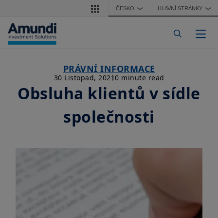
Přejít k hlavnímu obsahu
ČESKO
HLAVNÍ STRÁNKY
❯
❯
Togg
PRÁVNÍ INFORMACE
30 Listopad, 2021
0 minute read
Obsluha klientů v sídle
společnosti