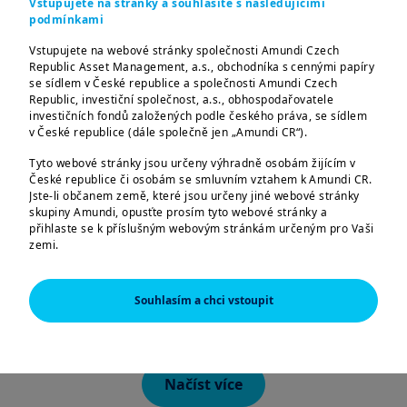
Vstupujete na stránky a souhlasíte s následujícími
v souvislosti s epidemiologickou situací je
podmínkami
do odvolání obsluha klientů v sídle
Vstupujete na webové stránky společnosti Amundi Czech
společnosti zrušena. Klienti mohou své
Republic Asset Management, a.s., obchodníka s cennými papíry
dotazy/požadavky vyřídit
se sídlem v České republice a společnosti Amundi Czech
Republic, investiční společnost, a.s., obhospodařovatele
prostřednictvím telefonního centra (800
investičních fondů založených podle českého práva, se sídlem
118 844), e-mailem (
infocr@amundi.com
)
v České republice (dále společně jen „Amundi CR“).
nebo poštou.
Tyto webové stránky jsou určeny výhradně osobám žijícím v
České republice či osobám se smluvním vztahem k Amundi CR.
Děkujeme za pochopení,
Jste-li občanem země, které jsou určeny jiné webové stránky
skupiny Amundi, opusťte prosím tyto webové stránky a
přihlaste se k příslušným webovým stránkám určeným pro Vaši
Amundi Czech Republic
zemi.
Tyto webové stránky jsou určeny výhradně k poskytování
informací o společnostech Amundi CR a skupině Amundi a o
Souhlasím a chci vstoupit
produktech schválených pro trh v České republice. Informace o
produktech jsou poskytovány pouze v obecné rovině, nebyl
zohledněn cílový trh; můžete se pro daný produkt nacházet
mimo cílový trh či dokonce v negativním cílovém trhu. Cílový trh
může být vyhodnocen až na základě informací, které o sobě
Načíst více
poskytnete distributorovi daného produktu.