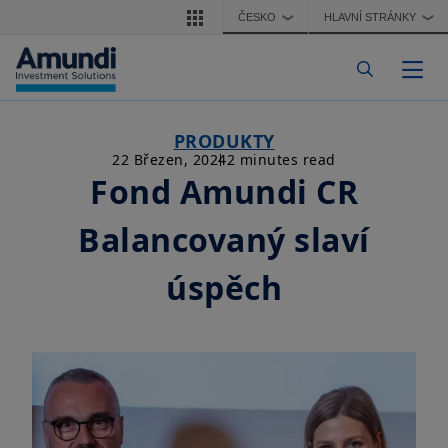
Přejít k hlavnímu obsahu
ČESKO
HLAVNÍ STRÁNKY
❯
❯
Togg
PRODUKTY
22 Březen, 2024
2 minutes read
Fond Amundi CR
Balancovaný slaví
úspěch