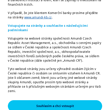
a bankovních institucí a všem, kteří se zajímají o investování na
Prestižní ocenění Swiss Life
finančních trzích.
Select
Investice roku 2023
letos již po
V případě, že jste klientem Komerční banky prosíme přejděte
čtrnácté ocenil ty nejlepší investiční fondy
na stránky
www.amundi-kb.cz
.
v Česku. Mezi hodnocenými fondy uspěl
Vstupujete na stránky a souhlasíte s následujícími
také
Amundi CR Balancovaný
, který si v
podmínkami
rámci oceňovaných kategorií odnesl první
Vstupujete na webové stránky společnosti Amundi Czech
místo mezi smíšenými fondy. Slavnostní
Republic Asset Management, a.s., obchodníka s cennými papíry
se sídlem v České republice a společnosti Amundi Czech
vyhlášení proběhlo 20. února v pražském
Republic, investiční společnost, a.s., obhospodařovatele
Mánesu, kde cenu za Amundi převzal Petr
investičních fondů založených podle českého práva, se sídlem
v České republice (dále společně jen „Amundi CR“).
Zajíc, senior portfolio manažer.
Tyto webové stránky jsou určeny výhradně osobám žijícím v
Vyhodnocení ankety Investice roku
České republice či osobám se smluvním vztahem k Amundi CR.
Jste-li občanem země, které jsou určeny jiné webové stránky
probíhá na základě důkladné analýzy
skupiny Amundi, opusťte prosím tyto webové stránky a
českého investičního trhu, která
přihlaste se k příslušným webovým stránkám určeným pro Vaši
zemi.
objektivně posuzuje jednotlivé parametry
Tyto webové stránky jsou určeny výhradně k poskytování
fondů. Ty jsou rozděleny do pěti kategorií
informací o společnostech Amundi CR a skupině Amundi a o
Souhlasím a chci vstoupit
podle třídy aktiv: konzervativní fond,
produktech schválených pro trh v České republice. Informace o