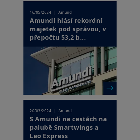
Váš přístup k těmto webovým stránkám se řídí platnými
| Amundi
16/05/2024
českými právními předpisy a podmínkami přístupu k těmto
Amundi hlásí rekordní
webovým stránkám, které naleznete v
Právním upozornění
.
Vstupem na naše webové stránky potvrzujete, že jste se s
majetek pod správou, v
těmito podmínkami přístupu seznámili a že s nimi souhlasíte.
přepočtu 53,2 b...
| Amundi
20/03/2024
S Amundi na cestách na
palubě Smartwings a
Leo Express