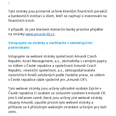
:
| Amundi
30/10/2024
Výsledky za 3. čtvrtletí
Tyto stránky jsou primárně určené klientům finančních poradců
a bankovních institucí a všem, kteří se zajímají o investování na
2024
finančních trzích.
V případě, že jste klientem Komerční banky prosíme přejděte
na stránky
www.amundi-kb.cz
.
Vstupujete na stránky a souhlasíte s následujícími
podmínkami
Vstupujete na webové stránky společnosti Amundi Czech
Republic Asset Management, a.s., obchodníka s cennými papíry
se sídlem v České republice a společnosti Amundi Czech
Republic, investiční společnost, a.s., obhospodařovatele
investičních fondů založených podle českého práva, se sídlem
| Amundi
26/07/2024
v České republice (dále společně jen „Amundi CR“).
Výsledky za 2. čtvrtletí
Tyto webové stránky jsou určeny výhradně osobám žijícím v
2024
České republice či osobám se smluvním vztahem k Amundi CR.
Jste-li občanem země, které jsou určeny jiné webové stránky
skupiny Amundi, opusťte prosím tyto webové stránky a
přihlaste se k příslušným webovým stránkám určeným pro Vaši
zemi.