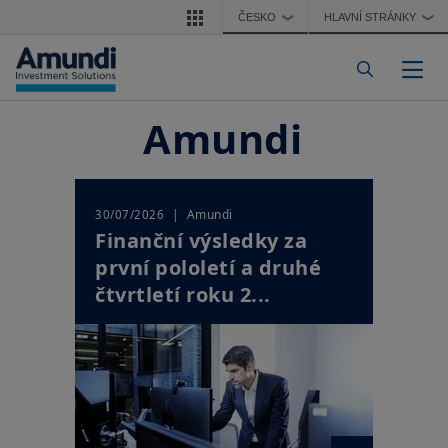
Přejít k hlavnímu obsahu
ČESKO
HLAVNÍ STRÁNKY
❯
❯
Togg
Amundi
| Amundi
30/07/2026
Finanční výsledky za
první pololetí a druhé
čtvrtletí roku 2...