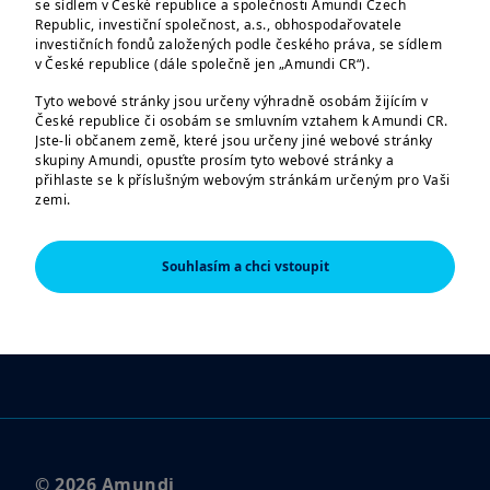
se sídlem v České republice a společnosti Amundi Czech
Republic, investiční společnost, a.s., obhospodařovatele
investičních fondů založených podle českého práva, se sídlem
Právní informace
v České republice (dále společně jen „Amundi CR“).
Právní upozornění
Tyto webové stránky jsou určeny výhradně osobám žijícím v
České republice či osobám se smluvním vztahem k Amundi CR.
Jste-li občanem země, které jsou určeny jiné webové stránky
Upozornění na pokusy o podvody
skupiny Amundi, opusťte prosím tyto webové stránky a
přihlaste se k příslušným webovým stránkám určeným pro Vaši
Prohlášení o přístupnosti
zemi.
Kontakt
Tyto webové stránky jsou určeny výhradně k poskytování
informací o společnostech Amundi CR a skupině Amundi a o
Souhlasím a chci vstoupit
SLEDUJTE NÁS
produktech schválených pro trh v České republice. Informace o
produktech jsou poskytovány pouze v obecné rovině, nebyl
zohledněn cílový trh; můžete se pro daný produkt nacházet
mimo cílový trh či dokonce v negativním cílovém trhu. Cílový trh
může být vyhodnocen až na základě informací, které o sobě
poskytnete distributorovi daného produktu.
Informace zde uvedené nemusí být úplné, mohou se postupem
času měnit a Amundi CR je může bez upozornění kdykoliv
aktualizovat.
© 2026 Amundi
AMERICKÉ OSOBY