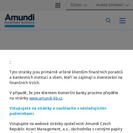
Přejít k hlavnímu obsahu
ČESKO
HLAVNÍ STRÁNKY
❯
❯
Togg
:
Tyto stránky jsou primárně určené klientům finančních poradců
a bankovních institucí a všem, kteří se zajímají o investování na
finančních trzích.
V případě, že jste klientem Komerční banky prosíme přejděte
na stránky
www.amundi-kb.cz
.
Vstupujete na stránky a souhlasíte s následujícími
podmínkami
Vstupujete na webové stránky společnosti Amundi Czech
Republic Asset Management, a.s., obchodníka s cennými papíry