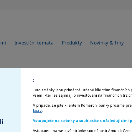
emi
Investiční témata
Produkty
Novinky & Trhy
:
Tyto stránky jsou primárně určené klientům finančních 
všem, kteří se zajímají o investování na finančních trzí
V případě, že jste klientem Komerční banky prosíme př
kb.cz
.
i
Vstupujete na stránky a souhlasíte s následujícím
Vstupujete na webové stránky společnosti Amundi Czec