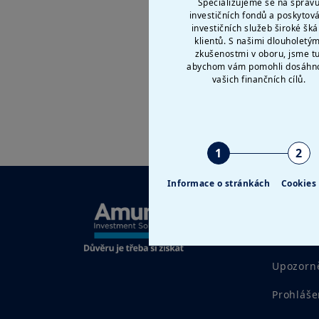
Specializujeme se na správ
investičních fondů a poskytov
investičních služeb široké šká
klientů. S našimi dlouholetým
zkušenostmi v oboru, jsme tu
abychom vám pomohli dosáhn
vašich finančních cílů.
1
2
Informace o stránkách
Cookies
Právní i
Právní u
Upozorně
Prohláše