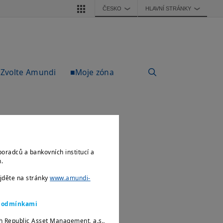
ČESKO
HLAVNÍ STRÁNKY
❯
❯
Zvolte Amundi
■Moje zóna
poradců a bankovních institucí a
ch.
ejděte na stránky
www.amundi-
i podmínkami
h Republic Asset Management, a.s.,