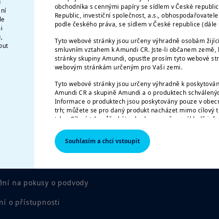
u
obchodníka s cennými papíry se sídlem v České republi
ání
Republic, investiční společnost, a.s., obhospodařovatel
le
podle českého práva, se sídlem v České republice (dál
i
,
Tyto webové stránky jsou určeny výhradně osobám žijíc
out
smluvním vztahem k Amundi CR. Jste-li občanem země, k
stránky skupiny Amundi, opusťte prosím tyto webové str
webovým stránkám určeným pro Vaši zemi.
Tyto webové stránky jsou určeny výhradně k poskytován
Amundi CR a skupině Amundi a o produktech schválených
Informace o produktech jsou poskytovány pouze v obecn
trh; můžete se pro daný produkt nacházet mimo cílový t
trhu. Cílový trh může být vyhodnocen až na základě inf
distributorovi daného produktu.
Souhlasím a chci vstoupit
nformace
Kontakt
Informace zde uvedené nemusí být úplné, mohou se po
může bez upozornění kdykoliv aktualizovat.
pozornění
AMERICKÉ OSOBY
ní na pokusy o podvody
Informace obsažené na těchto stránkách nejsou určeny
Spojených států amerických, resp. „americkým osobám“ t
ní o přístupnosti
S“ (Regulation S) Komise pro cenné papíry a burzy pod
papírech (Securities Act) z roku 1933, což se vztahuje 