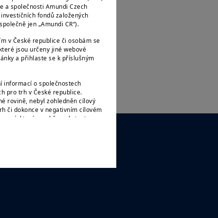
ce a společnosti Amundi Czech
e investičních fondů založených
e společně jen „Amundi CR“).
ím v České republice či osobám se
teré jsou určeny jiné webové
ánky a přihlaste se k příslušným
í informací o společnostech
 pro trh v České republice.
é rovině, nebyl zohledněn cílový
rh či dokonce v negativním cílovém
ormací, které o sobě poskytnete
SLEDUJTE NÁS
stupem času měnit a Amundi CR je
 státním příslušníkům či občanům
ak, jak jsou definovány v „nařízení
le amerického zákona o cenných
zejména na všechny fyzické osoby