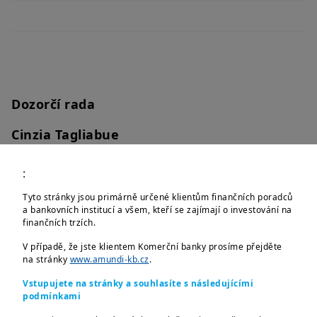
Dozorčí rada
Cinzia Tagliabue
Předseda dozorčí rady
:
Gabriele Tavazzani
Tyto stránky jsou primárně určené klientům finančních poradců
Člen dozorčí rady
a bankovních institucí a všem, kteří se zajímají o investování na
finančních trzích.
Cécile Falcon
V případě, že jste klientem Komerční banky prosíme přejděte
Člen dozorčí rady
na stránky
www.amundi-kb.cz
.
Vstupujete na stránky a souhlasíte s následujícími
podmínkami
Amundi Czech Republic Asset