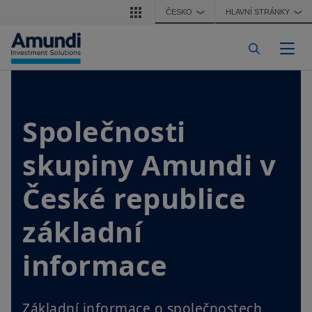
Přejít k hlavnímu obsahu
ČESKO
HLAVNÍ STRÁNKY
❯
❯
Togg
Společnosti
skupiny Amundi v
České republice
základní
informace
Základní informace o společnostech