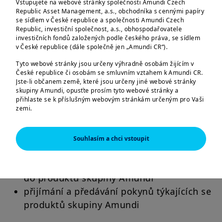
Management, a. s.
Vstupujete na webové stránky společnosti Amundi Czech
Republic Asset Management, a.s., obchodníka s cennými papíry
se sídlem v České republice a společnosti Amundi Czech
společnost skupiny Amundi, se sídlem
Republic, investiční společnost, a.s., obhospodařovatele
Praha 8, Rohanské nábřeží 693/10, PSČ 186
investičních fondů založených podle českého práva, se sídlem
v České republice (dále společně jen „Amundi CR“).
00, IČ 25684558, zapsaná v obchodním
rejstříku vedeném Městským soudem v
Tyto webové stránky jsou určeny výhradně osobám žijícím v
České republice či osobám se smluvním vztahem k Amundi CR.
Praze, oddíl B, vložka 5483
Jste-li občanem země, které jsou určeny jiné webové stránky
skupiny Amundi, opusťte prosím tyto webové stránky a
agent pro zahraniční fondy
přihlaste se k příslušným webovým stránkám určeným pro Vaši
zemi.
výkon některých činností souvisejících s
kolektivním investováním pro Amundi
Tyto webové stránky jsou určeny výhradně k poskytování
informací o společnostech Amundi CR a skupině Amundi a o
Czech Republic, investiční společnost, a.s.
Souhlasím a chci vstoupit
produktech schválených pro trh v České republice. Informace o
obhospodařování individuálních portfolií
produktech jsou poskytovány pouze v obecné rovině, nebyl
zohledněn cílový trh; můžete se pro daný produkt nacházet
poradenská činnost týkající se investování
mimo cílový trh či dokonce v negativním cílovém trhu. Cílový trh
do produktů skupiny Amundi
může být vyhodnocen až na základě informací, které o sobě
poskytnete distributorovi daného produktu.
přijímání a předávání pokynů týkajících se
produktů skupiny Amundi
Informace zde uvedené nemusí být úplné, mohou se postupem
času měnit a Amundi CR je může bez upozornění kdykoliv