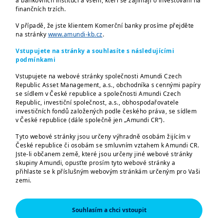
a bankovních institucí a všem, kteří se zajímají o investování na
Vážení investoři,
finančních trzích.
V případě, že jste klientem Komerční banky prosíme přejděte
podívejte se na 4 klíčová témata, která
na stránky
www.amundi-kb.cz
.
podle nás budou hýbat finančními trhy:
Vstupujete na stránky a souhlasíte s následujícími
podmínkami
Pohyby na trhu během léta
Výhled růstu v USA
Vstupujete na webové stránky společnosti Amundi Czech
Republic Asset Management, a.s., obchodníka s cennými papíry
Aktuální informace o inflaci a
se sídlem v České republice a společnosti Amundi Czech
opatřeních centrálních bank
Republic, investiční společnost, a.s., obhospodařovatele
investičních fondů založených podle českého práva, se sídlem
Dopad voleb v USA
v České republice (dále společně jen „Amundi CR“).
Video od Monicy Defend, vedoucí Amundi
Tyto webové stránky jsou určeny výhradně osobám žijícím v
České republice či osobám se smluvním vztahem k Amundi CR.
Investment Institute:
Jste-li občanem země, které jsou určeny jiné webové stránky
skupiny Amundi, opusťte prosím tyto webové stránky a
přihlaste se k příslušným webovým stránkám určeným pro Vaši
zemi.
2024_09 - Monthly Market Views-CZ
Tyto webové stránky jsou určeny výhradně k poskytování
informací o společnostech Amundi CR a skupině Amundi a o
Souhlasím a chci vstoupit
produktech schválených pro trh v České republice. Informace o