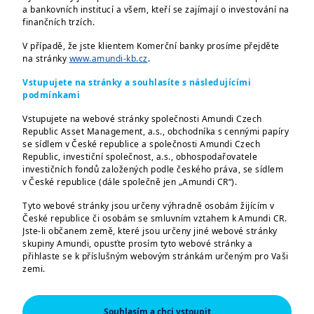
a bankovních institucí a všem, kteří se zajímají o investování na
finančních trzích.
Představenstvo společnosti Amundi Czech
V případě, že jste klientem Komerční banky prosíme přejděte
Republic, investiční společnost, a.s. rozhodlo
na stránky
www.amundi-kb.cz
.
dne 17.12.2024 na svém řádném zasedání o
Vstupujete na stránky a souhlasíte s následujícími
pozastavení vydávání a odkupování podílových
podmínkami
listů tuzemských investičních fondů, které jsou
Vstupujete na webové stránky společnosti Amundi Czech
oceňovány na denní bázi (
technická
Republic Asset Management, a.s., obchodníka s cennými papíry
přestávka
)
v období od 2.1.2025 do 3.1.2025,
se sídlem v České republice a společnosti Amundi Czech
Republic, investiční společnost, a.s., obhospodařovatele
tj. na 2 pracovní dny.
investičních fondů založených podle českého práva, se sídlem
v České republice (dále společně jen „Amundi CR“).
Výjimku tvoří fond KB Portfolio - dividendové,
Tyto webové stránky jsou určeny výhradně osobám žijícím v
jehož vydávání a odkupování je pozastaveno až
České republice či osobám se smluvním vztahem k Amundi CR.
do 7.1.2025, tj. o 2 pracovní dny déle. U fondu
Jste-li občanem země, které jsou určeny jiné webové stránky
skupiny Amundi, opusťte prosím tyto webové stránky a
Amundi CR Krátkodobých úrokových sazeb
přihlaste se k příslušným webovým stránkám určeným pro Vaši
Plus je vydávání a odkupování pozastaveno v
zemi.
období od 30.12.2024 do 31.12.2024, tj. na 2
Tyto webové stránky jsou určeny výhradně k poskytování
pracovní dny a u fondu Amundi CR - obligační
informací o společnostech Amundi CR a skupině Amundi a o
Souhlasím a chci vstoupit