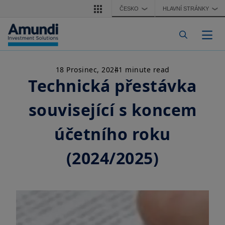
Přejít k hlavnímu obsahu
ČESKO
HLAVNÍ STRÁNKY
❯
❯
Togg
18 Prosinec, 2024
1 minute read
Technická přestávka
související s koncem
účetního roku
(2024/2025)