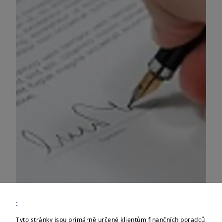
:
Tyto stránky jsou primárně určené klientům finančních poradců