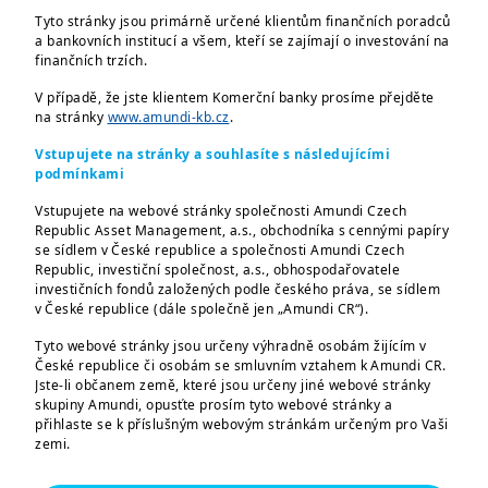
Tyto stránky jsou primárně určené klientům finančních poradců
a bankovních institucí a všem, kteří se zajímají o investování na
finančních trzích.
V případě, že jste klientem Komerční banky prosíme přejděte
na stránky
www.amundi-kb.cz
.
Amundi Fund Solutions Buy and Watch
Vstupujete na stránky a souhlasíte s následujícími
High Income Bond Opportunities
podmínkami
05/2030
Vstupujete na webové stránky společnosti Amundi Czech
Republic Asset Management, a.s., obchodníka s cennými papíry
Přicházíme s konzervativní strategií ve
se sídlem v České republice a společnosti Amundi Czech
Republic, investiční společnost, a.s., obhospodařovatele
stylu "Kup a Sleduj". Strategie kombinuje
investičních fondů založených podle českého práva, se sídlem
to nejlepší z držení jednoho dluhopisu a z
v České republice (dále společně jen „Amundi CR“).
držby celého fondu (více než 80 dluhopisů)
Tyto webové stránky jsou určeny výhradně osobám žijícím v
- rozložení investice a roční kupón.
České republice či osobám se smluvním vztahem k Amundi CR.
Jste-li občanem země, které jsou určeny jiné webové stránky
skupiny Amundi, opusťte prosím tyto webové stránky a
Co Vám můžeme nabídnout?
přihlaste se k příslušným webovým stránkám určeným pro Vaši
zemi.
1
očekávaný roční výnos
5,3 % p.a.
Tyto webové stránky jsou určeny výhradně k poskytování