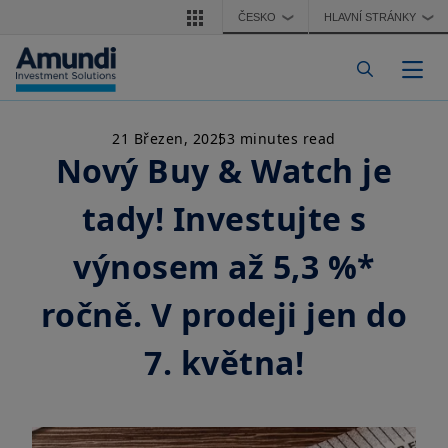
Přejít k hlavnímu obsahu
ČESKO
HLAVNÍ STRÁNKY
❯
❯
Togg
21 Březen, 2025
3 minutes read
Nový Buy & Watch je
tady! Investujte s
výnosem až 5,3 %*
ročně. V prodeji jen do
7. května!