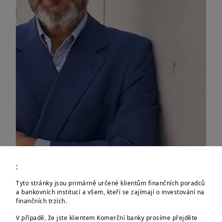
:
Tyto stránky jsou primárně určené klientům finančních poradců
a bankovních institucí a všem, kteří se zajímají o investování na
finančních trzích.
"Je to možná zvláštní, ale aktuálně je
V případě, že jste klientem Komerční banky prosíme přejděte