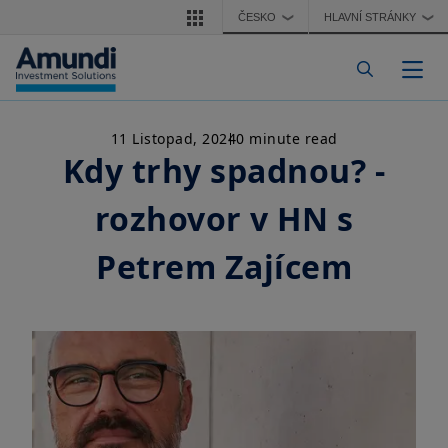
Přejít k hlavnímu obsahu
ČESKO
HLAVNÍ STRÁNKY
❯
❯
Togg
11 Listopad, 2024
0 minute read
Kdy trhy spadnou? -
rozhovor v HN s
Petrem Zajícem