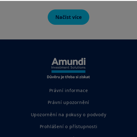
může být vyhodnocen až na základě informací, které o sobě
poskytnete distributorovi daného produktu.
Načíst více
Informace zde uvedené nemusí být úplné, mohou se postupem
času měnit a Amundi CR je může bez upozornění kdykoliv
aktualizovat.
AMERICKÉ OSOBY
Informace obsažené na těchto stránkách nejsou určeny
státním příslušníkům či občanům Spojených států amerických,
resp. „americkým osobám“ tak, jak jsou definovány v „nařízení
S“ (Regulation S) Komise pro cenné papíry a burzy podle
amerického zákona o cenných papírech (Securities Act) z roku
1933, což se vztahuje zejména na všechny fyzické osoby žijící
ve Spojených státech amerických a jakékoliv partnerství nebo
obchodní společnost založenou nebo zapsanou podle
Právní informace
amerických právních předpisů. Jste-li „americkou osobou“,
nejste oprávněni na tyto webové stránky vstupovat.
Právní upozornění
Váš přístup k těmto webovým stránkám se řídí platnými
Upozornění na pokusy o podvody
českými právními předpisy a podmínkami přístupu k těmto
webovým stránkám, které naleznete v
Právním upozornění
.
Vstupem na naše webové stránky potvrzujete, že jste se s
Prohlášení o přístupnosti
těmito podmínkami přístupu seznámili a že s nimi souhlasíte.