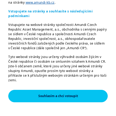
na stránky
www.amundi-kb.cz
.
nejčastější dotaz "Kdy to spadne?""
Vstupujete na stránky a souhlasíte s následujícími
Přečtěte si rozvor v Hospodářských
podmínkami
novinách s investičním ředitelem
Vstupujete na webové stránky společnosti Amundi Czech
Republic Asset Management, a.s., obchodníka s cennými papíry
společnosti Amundi Czech Republic
se sídlem v České republice a společnosti Amundi Czech
Petrem Zajícem, ve kterém se věnuje
Republic, investiční společnost, a.s., obhospodařovatele
investičních fondů založených podle českého práva, se sídlem
aktuálním tématům ze světa investic či
v České republice (dále společně jen „Amundi CR“).
obavám investorů. Také zmiňuje svůj
Tyto webové stránky jsou určeny výhradně osobám žijícím v
osobní názor na současnou situaci a jeho
České republice či osobám se smluvním vztahem k Amundi CR.
investiční výhled do dalších let.
Jste-li občanem země, které jsou určeny jiné webové stránky
skupiny Amundi, opusťte prosím tyto webové stránky a
přihlaste se k příslušným webovým stránkám určeným pro Vaši
zemi.
Přejít na článek
Tyto webové stránky jsou určeny výhradně k poskytování
informací o společnostech Amundi CR a skupině Amundi a o
Souhlasím a chci vstoupit
produktech schválených pro trh v České republice. Informace o
produktech jsou poskytovány pouze v obecné rovině, nebyl
zohledněn cílový trh; můžete se pro daný produkt nacházet
mimo cílový trh či dokonce v negativním cílovém trhu. Cílový trh