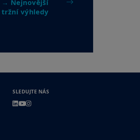
→ Nejnovější
nerství nebo obchodní společnost
dpisů. Jste-li „americkou osobou“,
tržní výhledy
 českými právními předpisy a
 naleznete v
Právním upozornění
.
e s těmito podmínkami přístupu
SLEDUJTE NÁS