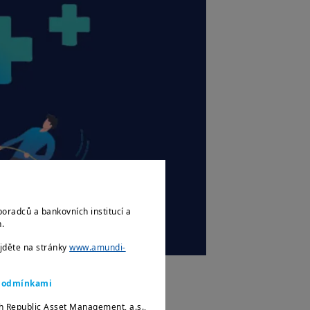
poradců a bankovních institucí a
ch.
ejděte na stránky
www.amundi-
i podmínkami
h Republic Asset Management, a.s.,