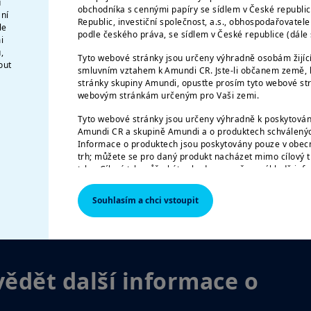
u
témata, která podle nás budou hýbat trhy:
obchodníka s cennými papíry se sídlem v České republi
ání
Republic, investiční společnost, a.s., obhospodařovatel
le
podle českého práva, se sídlem v České republice (dál
i
obě nejistoty ohledně amerických cel
,
Tyto webové stránky jsou určeny výhradně osobám žijíc
ntru dění
out
smluvním vztahem k Amundi CR. Jste-li občanem země, k
vých trhů
stránky skupiny Amundi, opusťte prosím tyto webové str
webovým stránkám určeným pro Vaši zemi.
lních bank
Tyto webové stránky jsou určeny výhradně k poskytován
Amundi CR a skupině Amundi a o produktech schválených
Informace o produktech jsou poskytovány pouze v obecn
trh; můžete se pro daný produkt nacházet mimo cílový t
trhu. Cílový trh může být vyhodnocen až na základě inf
distributorovi daného produktu.
Zobrazit investiční výhled
Souhlasím a chci vstoupit
Informace zde uvedené nemusí být úplné, mohou se po
může bez upozornění kdykoliv aktualizovat.
AMERICKÉ OSOBY
Informace obsažené na těchto stránkách nejsou určeny
vědět další informace o
Spojených států amerických, resp. „americkým osobám“ t
S“ (Regulation S) Komise pro cenné papíry a burzy pod
papírech (Securities Act) z roku 1933, což se vztahuje 