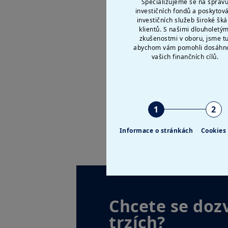
Specializujeme se na správ
podívejte se na 4 klíčová 
investičních fondů a poskytov
investičních služeb široké šká
klientů. S našimi dlouholetým
1. Zvýšit diverzifikaci v d
zkušenostmi v oboru, jsme tu
2. Evropské dluhopisy v ce
abychom vám pomohli dosáhn
vašich finančních cílů.
3. Rozehrajte rotaci akcio
4. Rozdílné chování centrá
Vaše Amundi
1
2
Informace o stránkách
Cookies
Chcete se doz
trzích?