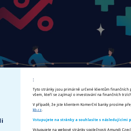
:
Tyto stránky jsou primárně určené klientům finančních 
všem, kteří se zajímají o investování na finančních trzí
V případě, že jste klientem Komerční banky prosíme př
kb.cz
.
i
Vstupujete na stránky a souhlasíte s následujícím
Vstupujete na webové stránky společnosti Amundi Czec