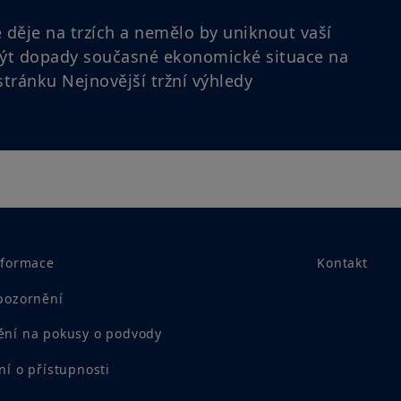
žijící ve Spojených státech amerických a jakékoliv part
založenou nebo zapsanou podle amerických právních pře
ě děje na trzích a nemělo by uniknout vaší
nejste oprávněni na tyto webové stránky vstupovat.
ýt dopady současné ekonomické situace na
Váš přístup k těmto webovým stránkám se řídí platnými
stránku Nejnovější tržní výhledy
podmínkami přístupu k těmto webovým stránkám, které
Vstupem na naše webové stránky potvrzujete, že jste s
seznámili a že s nimi souhlasíte.
nformace
Kontakt
pozornění
ní na pokusy o podvody
ní o přístupnosti