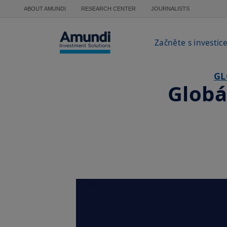
Přejít k hlavnímu obsahu
ABOUT AMUNDI
RESEARCH CENTER
JOURNALISTS
Začněte s investic
GL
Globá