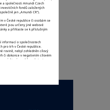
ce a společnosti Amundi Czech
e investičních fondů založených
e společně jen „Amundi CR“).
ím v České republice či osobám se
teré jsou určeny jiné webové
ánky a přihlaste se k příslušným
í informací o společnostech
 pro trh v České republice.
é rovině, nebyl zohledněn cílový
rh či dokonce v negativním cílovém
ormací, které o sobě poskytnete
stupem času měnit a Amundi CR je
 státním příslušníkům či občanům
ak, jak jsou definovány v „nařízení
le amerického zákona o cenných
zejména na všechny fyzické osoby