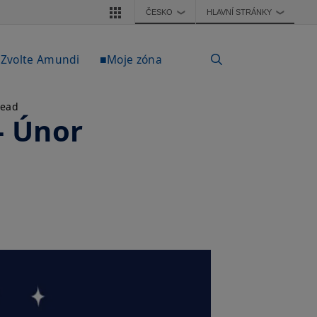
ČESKO
HLAVNÍ STRÁNKY
❯
❯
Zvolte Amundi
■Moje zóna
read
- Únor