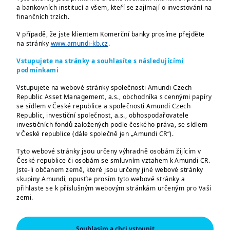
a bankovních institucí a všem, kteří se zajímají o investování na
finančních trzích.
Vážení investoři,
V případě, že jste klientem Komerční banky prosíme přejděte
podívejte se na 4 klíčová témata, která
na stránky
www.amundi-kb.cz
.
podle nás budou hýbat trhy:
Vstupujete na stránky a souhlasíte s následujícími
podmínkami
1. Obavy z fiskálního deficitu ovlivňují
Vstupujete na webové stránky společnosti Amundi Czech
Republic Asset Management, a.s., obchodníka s cennými papíry
výnosy dluhopisů
se sídlem v České republice a společnosti Amundi Czech
Republic, investiční společnost, a.s., obhospodařovatele
2. Americká cla budou mít dopad na akcie
investičních fondů založených podle českého práva, se sídlem
v České republice (dále společně jen „Amundi CR“).
3. Rozvíjející se trhy budou těžit ze
Tyto webové stránky jsou určeny výhradně osobám žijícím v
slabšího dolaru
České republice či osobám se smluvním vztahem k Amundi CR.
Jste-li občanem země, které jsou určeny jiné webové stránky
4. Uvolňování měnové politiky na podporu
skupiny Amundi, opusťte prosím tyto webové stránky a
přihlaste se k příslušným webovým stránkám určeným pro Vaši
evropských podnikových dluhopisů
zemi.
Vaše Amundi
Tyto webové stránky jsou určeny výhradně k poskytování
informací o společnostech Amundi CR a skupině Amundi a o
Souhlasím a chci vstoupit