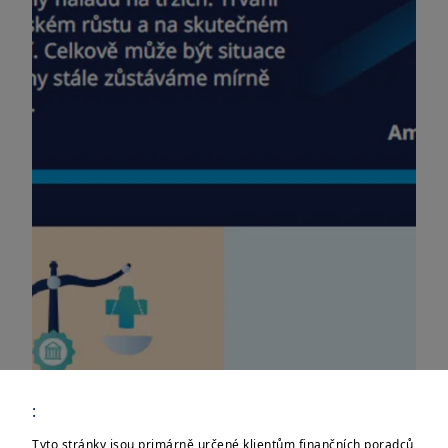
:
Tyto stránky jsou primárně určené klientům finančních poradců