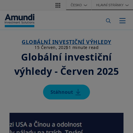
Přejít k hlavnímu obsahu
ČESKO
HLAVNÍ STRÁNKY
❯
❯
Togg
GLOBÁLNÍ INVESTIČNÍ VÝHLEDY
15 Červen, 2025
1 minute read
Globální investiční
výhledy - Červen 2025
Stáhnout