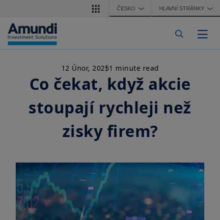
Přejít k hlavnímu obsahu
ČESKO
HLAVNÍ STRÁNKY
❯
❯
Togg
12 Únor, 2025
1 minute read
Co čekat, když akcie
stoupají rychleji než
zisky firem?