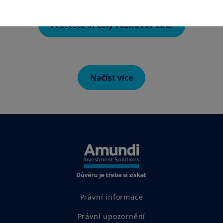
zohledněn cílový trh; můžete se pro daný produkt nacházet
mimo cílový trh či dokonce v negativním cílovém trhu. Cílový trh
Přečtěte si celý rozhovor zde.
může být vyhodnocen až na základě informací, které o sobě
poskytnete distributorovi daného produktu.
Informace zde uvedené nemusí být úplné, mohou se postupem
času měnit a Amundi CR je může bez upozornění kdykoliv
aktualizovat.
Načíst více
AMERICKÉ OSOBY
Informace obsažené na těchto stránkách nejsou určeny
státním příslušníkům či občanům Spojených států amerických,
resp. „americkým osobám“ tak, jak jsou definovány v „nařízení
S“ (Regulation S) Komise pro cenné papíry a burzy podle
amerického zákona o cenných papírech (Securities Act) z roku
1933, což se vztahuje zejména na všechny fyzické osoby žijící
ve Spojených státech amerických a jakékoliv partnerství nebo
obchodní společnost založenou nebo zapsanou podle
amerických právních předpisů. Jste-li „americkou osobou“,
nejste oprávněni na tyto webové stránky vstupovat.
Právní informace
Váš přístup k těmto webovým stránkám se řídí platnými
českými právními předpisy a podmínkami přístupu k těmto
Právní upozornění
webovým stránkám, které naleznete v
Právním upozornění
.