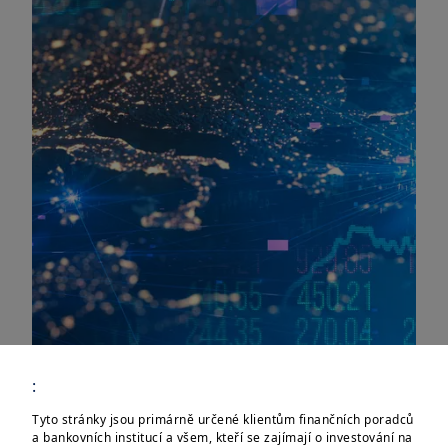
:
Tyto stránky jsou primárně určené klientům finančních poradců
a bankovních institucí a všem, kteří se zajímají o investování na
Zajímá vás, co se děje na akciových trzích,