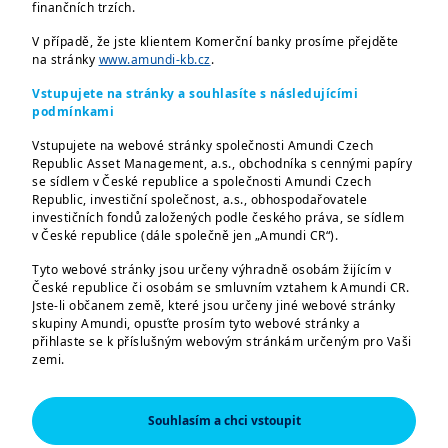
finančních trzích.
když ceny akcií rostou rychleji než zisky
V případě, že jste klientem Komerční banky prosíme přejděte
firem?
na stránky
www.amundi-kb.cz
.
V exkluzivním rozhovoru s Vincentem
Vstupujete na stránky a souhlasíte s následujícími
podmínkami
Mortierem, investičním šéfem skupiny
Amundi, se dozvíte, jaké jsou klíčové
Vstupujete na webové stránky společnosti Amundi Czech
Republic Asset Management, a.s., obchodníka s cennými papíry
trendy a příležitosti na globálních trzích.
se sídlem v České republice a společnosti Amundi Czech
Mortier varuje před neudržitelným růstem
Republic, investiční společnost, a.s., obhospodařovatele
investičních fondů založených podle českého práva, se sídlem
a zdůrazňuje důležitost diverzifikace
v České republice (dále společně jen „Amundi CR“).
investic. Zjistěte, jaké faktory ovlivňují
Tyto webové stránky jsou určeny výhradně osobám žijícím v
americkou ekonomiku a proč byste měli
České republice či osobám se smluvním vztahem k Amundi CR.
zvážit investice mimo technologický
Jste-li občanem země, které jsou určeny jiné webové stránky
skupiny Amundi, opusťte prosím tyto webové stránky a
sektor. Nepropásněte cenné rady a
přihlaste se k příslušným webovým stránkám určeným pro Vaši
analýzy, které vám pomohou lépe
zemi.
orientovat se v dynamickém světě
Tyto webové stránky jsou určeny výhradně k poskytování
informací o společnostech Amundi CR a skupině Amundi a o
investic!
Souhlasím a chci vstoupit
produktech schválených pro trh v České republice. Informace o
produktech jsou poskytovány pouze v obecné rovině, nebyl