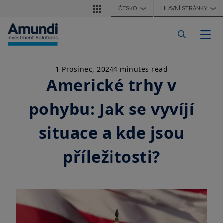
Přejít k hlavnímu obsahu
ČESKO
HLAVNÍ STRÁNKY
❯
❯
Togg
1 Prosinec, 2024
4 minutes read
Americké trhy v
pohybu: Jak se vyvíjí
situace a kde jsou
příležitosti?