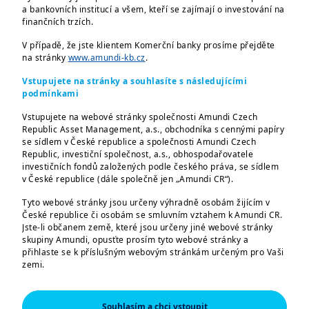
a bankovních institucí a všem, kteří se zajímají o investování na
finančních trzích.
Americké trhy v pohybu: Jak se vyvíjí
V případě, že jste klientem Komerční banky prosíme přejděte
situace a kde jsou příležitosti?
na stránky
www.amundi-kb.cz
.
Americký akciový trh zažívá po
Vstupujete na stránky a souhlasíte s následujícími
podmínkami
prezidentských volbách bouřlivé období
plné optimismu. Jasné a rozhodné
Vstupujete na webové stránky společnosti Amundi Czech
Republic Asset Management, a.s., obchodníka s cennými papíry
vítězství Donalda Trumpa uvolnilo napětí,
se sídlem v České republice a společnosti Amundi Czech
které investoři pociťovali v týdnech před
Republic, investiční společnost, a.s., obhospodařovatele
investičních fondů založených podle českého práva, se sídlem
volbami. Výsledkem je silný růst, zejména
v České republice (dále společně jen „Amundi CR“).
v cyklických a defenzivních sektorech,
Tyto webové stránky jsou určeny výhradně osobám žijícím v
který naznačuje chuť trhu jít do rizika. V
České republice či osobám se smluvním vztahem k Amundi CR.
kombinaci se silnými výsledky z třetího
Jste-li občanem země, které jsou určeny jiné webové stránky
skupiny Amundi, opusťte prosím tyto webové stránky a
kvartálu, kde například technologické
přihlaste se k příslušným webovým stránkám určeným pro Vaši
firmy dosahovaly zisků o 8 % vyšších než
zemi.
loni, se americké trhy stávají znovu
Tyto webové stránky jsou určeny výhradně k poskytování
místem, kam investoři směřují své
informací o společnostech Amundi CR a skupině Amundi a o
Souhlasím a chci vstoupit